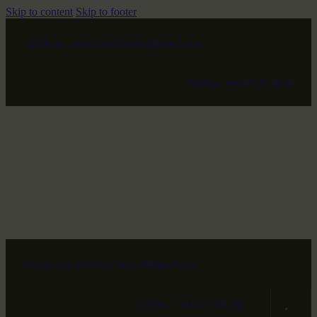
Skip to content
Skip to footer
Contacto: arteescenicoymusical@gmail.com
Teléfono: +34 653 51 68 40
Contacto: arteescenicoymusical@gmail.com
Teléfono: +34 653 51 68 40