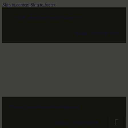
Skip to content
Skip to footer
Contacto: arteescenicoymusical@gmail.com
Teléfono: +34 653 51 68 40
Contacto: arteescenicoymusical@gmail.com
Teléfono: +34 653 51 68 40