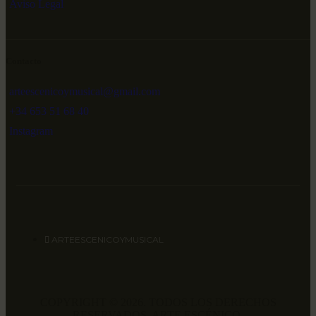
Aviso Legal
Contacto
arteescenicoymusical@gmail.com
+34 653 51 68 40
Instagram
ARTEESCENICOYMUSICAL
COPYRIGHT © 2026. TODOS LOS DERECHOS
RESERVADOS. ARTE ESCÉNICO.