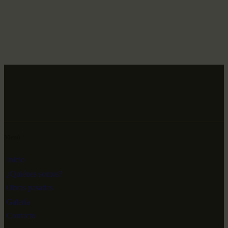
Menú
Inicio
¿Quiénes somos?
Obras pasadas
Galería
Contacto