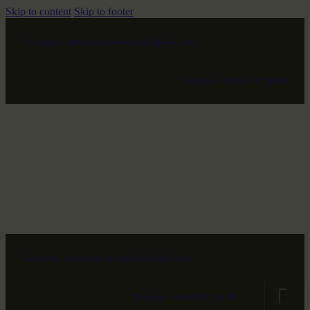
Skip to content
Skip to footer
Contacto: arteescenicoymusical@gmail.com
Teléfono: +34 653 51 68 40
Contacto: arteescenicoymusical@gmail.com
Teléfono: +34 653 51 68 40